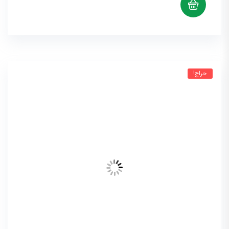
حراج!